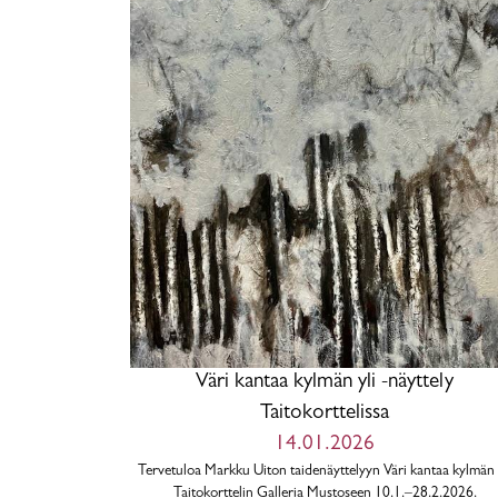
Väri kantaa kylmän yli -näyttely
Taitokorttelissa
14.01.2026
Tervetuloa Markku Uiton taidenäyttelyyn Väri kantaa kylmän 
Taitokorttelin Galleria Mustoseen 10.1.–28.2.2026.