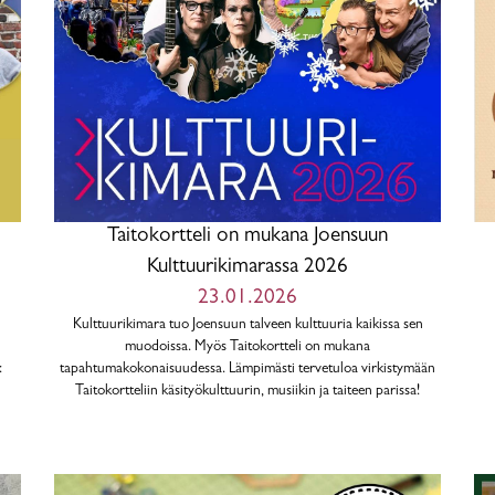
Taitokortteli on mukana Joensuun
Kulttuurikimarassa 2026
23.01.2026
Kulttuurikimara tuo Joensuun talveen kulttuuria kaikissa sen
muodoissa. Myös Taitokortteli on mukana
:
tapahtumakokonaisuudessa. Lämpimästi tervetuloa virkistymään
Taitokortteliin käsityökulttuurin, musiikin ja taiteen parissa!