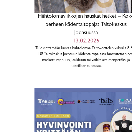
Hiihtolomaviikkojen hauskat hetket – Kok
perheen kädentaitopajat Taitokeskus
Joensuussa
13.02.2026
Tule viettämään luovaa hiihtolomaa Taitokortteliin viikoilla 8, 
10! Taitokeskus Joensuun kädentaitopajassa huovutetaan o
maskotti reppuun, laukkuun tai vaikka avaimenperäksi ja
kokeillaan tuftausta.