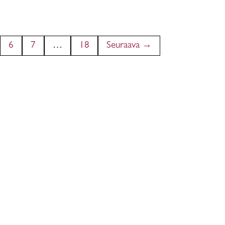
6
7
…
18
Seuraava →
inen)
skuksien ja Taitobussin
Liity jäseneksi
aalit käyttöösi
velevat
Taito Pohjois-Karjala ry