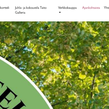
kortteli
Juhla- ja kokoustila Taito
Verkkokauppa
Ajankohtaista
Yht
Galleria