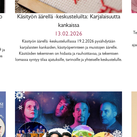
o
Käsityön äärellä -keskusteluilta: Karjalaisuutta
kankaissa
Te
13.02.2026
Käsityön äärellä -keskusteluillassa 19.2.2026 pysähdytään
aja
karjalaisten kankaiden, käsityöperinteen ja muistojen äärelle.
9 ja
Käsitöiden tekeminen on hidasta ja rauhoittavaa, ja tekemisen
ma
lomassa syntyy tilaa ajatuksille, tarinoille ja yhteiselle keskustelulle.