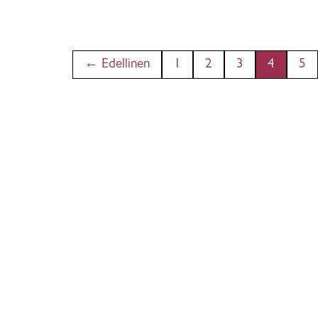
← Edellinen
1
2
3
4
5
(nyky
Oletko jo Taito-jäsen?
Liittymällä jäseneksi saat heti Taitoke
neuvojien palvelut, kurssit sekä materi
jäsenhintaan!
Taitokeskus ja Taito Shop Joensuu pal