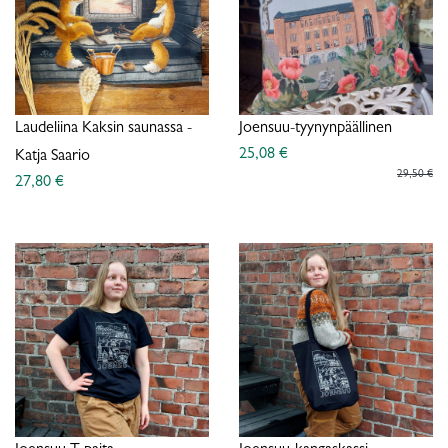
Laudeliina Kaksin saunassa -
Joensuu-tyynynpäällinen
25,08 €
Katja Saario
29,50 €
27,80 €