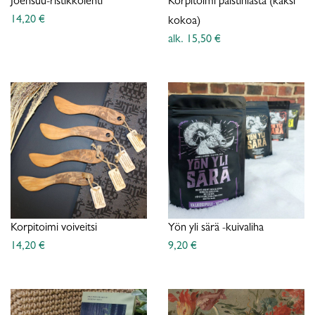
Joensuu-ristikkolehti
Korpitoimi paistinlasta (kaksi
14,20 €
kokoa)
alk. 15,50 €
Korpitoimi voiveitsi
Yön yli särä -kuivaliha
14,20 €
9,20 €