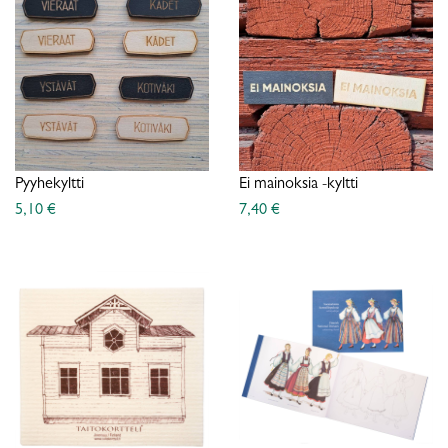
Pyyhekyltti
Ei mainoksia -kyltti
5,10 €
7,40 €