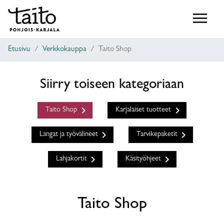
Etusivu
Verkkokauppa
Taito Shop
Siirry toiseen kategoriaan
keyboard_arrow_right
keyboard_arrow_right
Taito Shop
Karjalaiset tuotteet
keyboard_arrow_right
keyboard_arrow_right
Langat ja työvälineet
Tarvikepaketit
keyboard_arrow_right
keyboard_arrow_right
Lahjakortit
Käsityöhjeet
Taito Shop