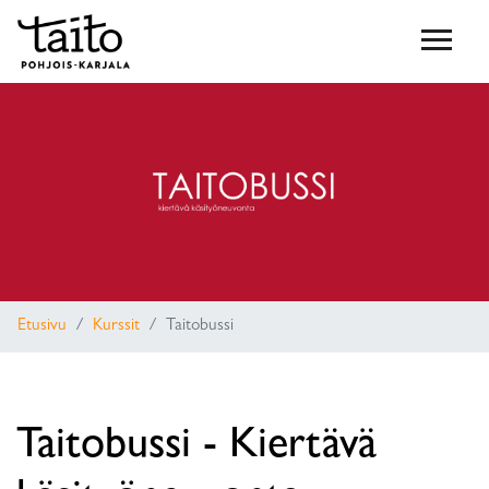
Etusivu
Kurssit
Taitobussi
Taitobussi - Kiertävä