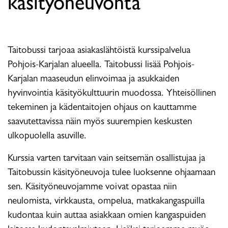
käsityöneuvonta
Taitobussi tarjoaa asiakaslähtöistä kurssipalvelua
Pohjois-Karjalan alueella. Taitobussi lisää Pohjois-
Karjalan maaseudun elinvoimaa ja asukkaiden
hyvinvointia käsityökulttuurin muodossa. Yhteisöllinen
tekeminen ja kädentaitojen ohjaus on kauttamme
saavutettavissa näin myös suurempien keskusten
ulkopuolella asuville.
Kurssia varten tarvitaan vain seitsemän osallistujaa ja
Taitobussin käsityöneuvoja tulee luoksenne ohjaamaan
sen. Käsityöneuvojamme voivat opastaa niin
neulomista, virkkausta, ompelua, matkakangaspuilla
kudontaa kuin auttaa asiakkaan omien kangaspuiden