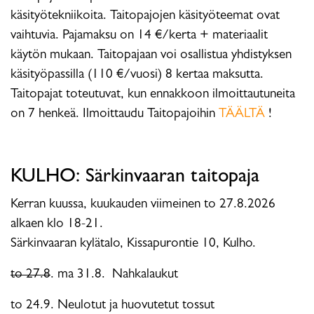
käsityötekniikoita. Taitopajojen käsityöteemat ovat
vaihtuvia. Pajamaksu on 14 €/kerta + materiaalit
käytön mukaan. Taitopajaan voi osallistua yhdistyksen
käsityöpassilla (110 €/vuosi) 8 kertaa maksutta.
Taitopajat toteutuvat, kun ennakkoon ilmoittautuneita
on 7 henkeä. Ilmoittaudu Taitopajoihin
TÄÄLTÄ
!
KULHO: Särkinvaaran taitopaja
Kerran kuussa, kuukauden viimeinen to 27.8.2026
alkaen klo 18-21.
Särkinvaaran kylätalo, Kissapurontie 10, Kulho.
to 27.8
. ma 31.8. Nahkalaukut
to 24.9. Neulotut ja huovutetut tossut