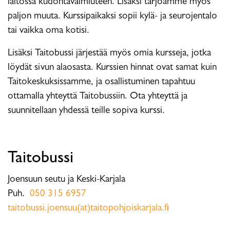
laitossa kudontavalmiuteen. Lisäksi tarjoamme myös
paljon muuta. Kurssipaikaksi sopii kylä- ja seurojentalo
tai vaikka oma kotisi.
Lisäksi Taitobussi järjestää myös omia kursseja, jotka
löydät sivun alaosasta. Kurssien hinnat ovat samat kuin
Taitokeskuksissamme, ja osallistuminen tapahtuu
ottamalla yhteyttä Taitobussiin. Ota yhteyttä ja
suunnitellaan yhdessä teille sopiva kurssi.
Taitobussi
Joensuun seutu ja Keski-Karjala
Puh.
050 315 6957
taitobussi.joensuu(at)taitopohjoiskarjala.fi