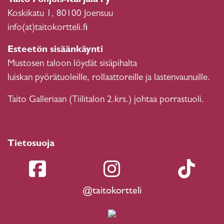
Taito Pohjois-Karjala ry
Koskikatu 1, 80100 Joensuu
info(at)taitokortteli.fi
Esteetön sisäänkäynti
Mustosen taloon löydät sisäpihalta
luiskan pyörätuoleille, rollaattoreille ja lastenvaunuille.
Taito Galleriaan (Tiilitalon 2.krs.) johtaa porrastuoli.
Tietosuoja
@taitokortteli