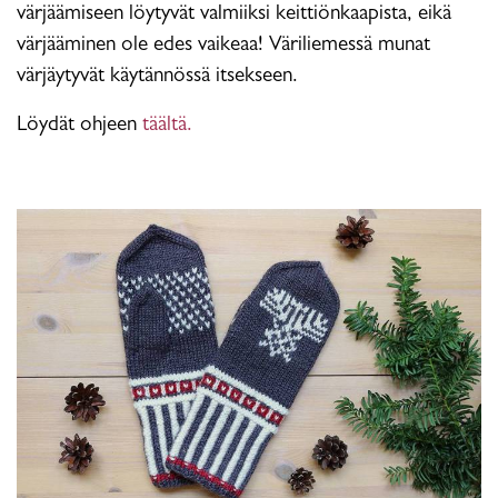
värjäämiseen löytyvät valmiiksi keittiönkaapista, eikä
värjääminen ole edes vaikeaa! Väriliemessä munat
värjäytyvät käytännössä itsekseen.
Löydät ohjeen
täältä.