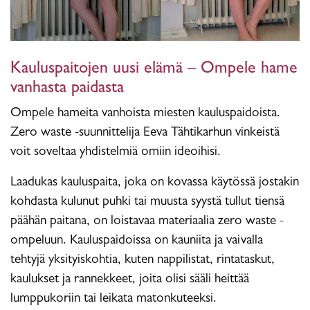
Kauluspaitojen uusi elämä – Ompele hame
vanhasta paidasta
Ompele hameita vanhoista miesten kauluspaidoista.
Zero waste -suunnittelija Eeva Tähtikarhun vinkeistä
voit soveltaa yhdistelmiä omiin ideoihisi.
Laadukas kauluspaita, joka on kovassa käytössä jostakin
kohdasta kulunut puhki tai muusta syystä tullut tiensä
päähän paitana, on loistavaa materiaalia zero waste -
ompeluun. Kauluspaidoissa on kauniita ja vaivalla
tehtyjä yksityiskohtia, kuten nappilistat, rintataskut,
kaulukset ja rannekkeet, joita olisi sääli heittää
lumppukoriin tai leikata matonkuteeksi.