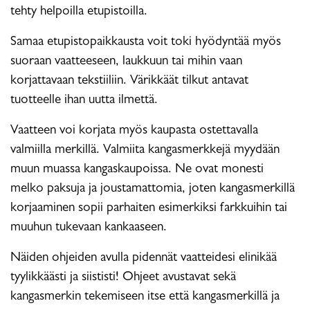
tehty helpoilla etupistoilla.
Samaa etupistopaikkausta voit toki hyödyntää myös
suoraan vaatteeseen, laukkuun tai mihin vaan
korjattavaan tekstiiliin. Värikkäät tilkut antavat
tuotteelle ihan uutta ilmettä.
Vaatteen voi korjata myös kaupasta ostettavalla
valmiilla merkillä. Valmiita kangasmerkkejä myydään
muun muassa kangaskaupoissa. Ne ovat monesti
melko paksuja ja joustamattomia, joten kangasmerkillä
korjaaminen sopii parhaiten esimerkiksi farkkuihin tai
muuhun tukevaan kankaaseen.
Näiden ohjeiden avulla pidennät vaatteidesi elinikää
tyylikkäästi ja siististi! Ohjeet avustavat sekä
kangasmerkin tekemiseen itse että kangasmerkillä ja