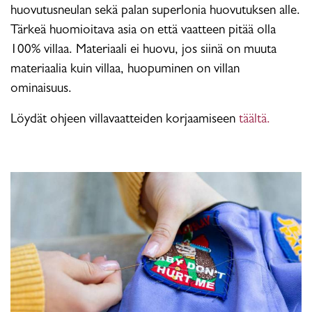
huovutusneulan sekä palan superlonia huovutuksen alle.
Tärkeä huomioitava asia on että vaatteen pitää olla
100% villaa. Materiaali ei huovu, jos siinä on muuta
materiaalia kuin villaa, huopuminen on villan
ominaisuus.
Löydät ohjeen villavaatteiden korjaamiseen
täältä.