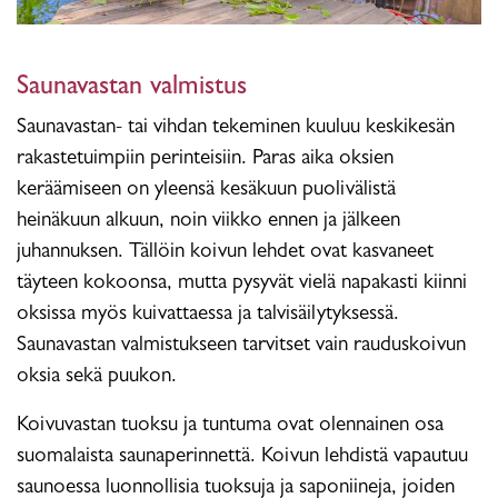
Saunavastan valmistus
Saunavastan- tai vihdan tekeminen kuuluu keskikesän
rakastetuimpiin perinteisiin. Paras aika oksien
keräämiseen on yleensä kesäkuun puolivälistä
heinäkuun alkuun, noin viikko ennen ja jälkeen
juhannuksen. Tällöin koivun lehdet ovat kasvaneet
täyteen kokoonsa, mutta pysyvät vielä napakasti kiinni
oksissa myös kuivattaessa ja talvisäilytyksessä.
Saunavastan valmistukseen tarvitset vain rauduskoivun
oksia sekä puukon.
Koivuvastan tuoksu ja tuntuma ovat olennainen osa
suomalaista saunaperinnettä. Koivun lehdistä vapautuu
saunoessa luonnollisia tuoksuja ja saponiineja, joiden