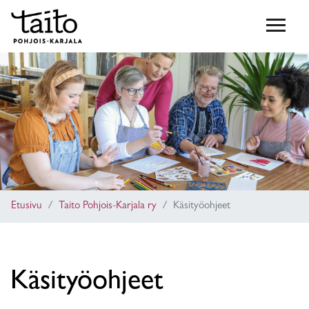
Etusivu
Taito Pohjois-Karjala ry
Käsityöohjeet
Käsityöohjeet