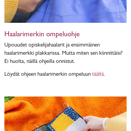
Haalarimerkin ompeluohje
Upouudet opiskelijahaalarit ja ensimmäinen
haalarimerkki plakkarissa. Mutta miten sen kiinnittäisi?
Ei huolta, näillä ohjeilla onnistut.
Löydät ohjeen haalarimerkin ompeluun
täältä.