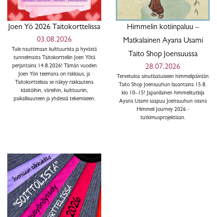
Joen Yö 2026 Taitokorttelissa
Himmelin kotiinpaluu –
03.08.2026
Matkalainen Ayana Usami
Tule nauttimaan kulttuurista ja hyvästä
Taito Shop Joensuussa
tunnelmasta Taitokortteliin Joen Yötä
perjantaina 14.8.2026! Tämän vuoden
28.07.2026
Joen Yön teemana on rakkaus, ja
Tervetuloa ainutlaatuiseen himmelipäivään
Taitokorttelissa se näkyy rakkautena
Taito Shop Joensuuhun lauantaina 15.8.
käsitöihin, väreihin, kulttuuriin,
klo 10–15! Japanilainen himmelitutkija
paikallisuuteen ja yhdessä tekemiseen.
Ayana Usami saapuu Joensuuhun osana
Himmeli Journey 2026 -
tutkimusprojektiaan.