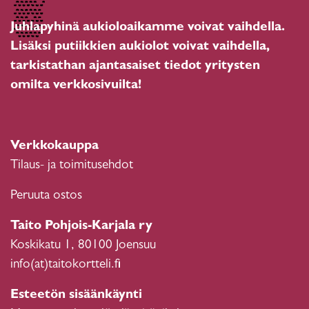
Juhlapyhinä aukioloaikamme voivat vaihdella.
Lisäksi putiikkien aukiolot voivat vaihdella,
tarkistathan ajantasaiset tiedot yritysten
omilta verkkosivuilta!
Verkkokauppa
Tilaus- ja toimitusehdot
Peruuta ostos
Taito Pohjois-Karjala ry
Koskikatu 1, 80100 Joensuu
info(at)taitokortteli.fi
Esteetön sisäänkäynti