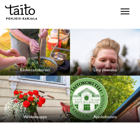
Kädentaitokurssit
Liity jäseneksi
Verkkokauppa
Ajankohtaista