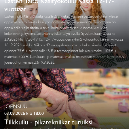
Lasten Taito Käsityökoulu Kässä 12-17-
vuotiaat
Lasten Taito Käsityökoulu Kässässä annetaan taiteen perusopetuksen yleisen
oppimäärän mukaista käsityön opetusta lapsille ja nuorille. Tavoitteena on
oppia erilaisia käsitöitä ja tekniikoita oivaltamisen, vuorovaikutuksen,
kokeilevan ja kyseenalaistavan työskentelyn avulla. Syyslukukausi alkaa ke
2.9.2026 klo 17:30-19:15. 12–17-vuotiaiden ryhmä kokoontuu kerran viikossa
16.12.2026 saakka. Viikolla 42 on syyslomaloma. Lukukausimaksu yhteiset
opinnot 75 € + materiaalit 45 € ja teemaopinnot lukukausimaksu 105 € +
materiaalit 55 €. Lukukausi- ja materiaalimaksu maksetaan suoraan Taitokeskus
Joensuuhun viimeistään 9.9.2026.
JOENSUU
03.09.2026 klo 18:00
Tilkkuilu - pikatekniikat tutuiksi