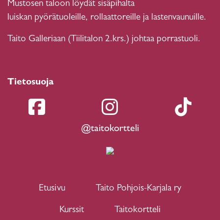
Mustosen taloon löydät sisäpihalta
luiskan pyörätuoleille, rollaattoreille ja lastenvaunuille.
Taito Galleriaan (Tiilitalon 2.krs.) johtaa porrastuoli.
Tietosuoja
@taitokortteli
Etusivu
Taito Pohjois-Karjala ry
Kurssit
Taitokortteli