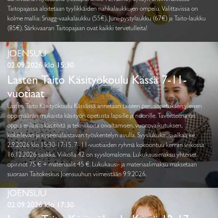
Taitopajassa aloitetaan tyylikkäiden nahkalaukkujen ompelu. Valittavissa on
kolme mallia: Snagg-vaakalaukku (55€), Juni-pystylaukku (67€) ja Taito-laukku
(85€). Särkivaaran Taitopajaan ovat kaikki tervetulleita!
JOENSUU
02.09.2026 klo 15:30
Lasten Taito Käsityökoulu Kässä 7-11-
vuotiaat
Lasten Taito Käsityökoulu Kässässä annetaan taiteen perusopetuksen yleisen
oppimäärän mukaista käsityön opetusta lapsille ja nuorille. Tavoitteena on
oppia erilaisia käsitöitä ja tekniikoita oivaltamisen, vuorovaikutuksen,
kokeilevan ja kyseenalaistavan työskentelyn avulla. Syyslukukausi alkaa ke
2.9.2026 klo 15:30-17:15. 7–11-vuotiaiden ryhmä kokoontuu kerran viikossa
16.12.2026 saakka. Viikolla 42 on syyslomaloma. Lukukausimaksu yhteiset
opinnot 75 € + materiaalit 45 €. Lukukausi- ja materiaalimaksu maksetaan
suoraan Taitokeskus Joensuuhun viimeistään 9.9.2026.
JOENSUU
02.09.2026 klo 17:30