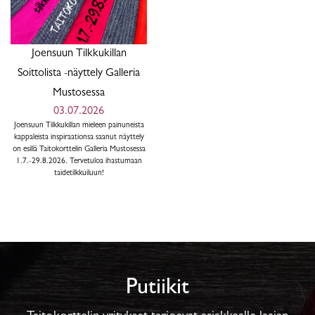
Joensuun Tilkkukillan
Soittolista -näyttely Galleria
Mustosessa
03.07.2026
Joensuun Tilkkukillan mieleen painuneista
kappaleista inspiraationsa saanut näyttely
on esillä Taitokorttelin Galleria Mustosessa
1.7.-29.8.2026. Tervetuloa ihastumaan
taidetilkkuiluun!
Putiikit