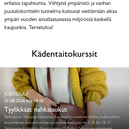
erilaisia tapahtumia. Viihtyisä ympäristö ja vanhan
puutalokorttelin tunnelma kutsuvat viettämään aikaa
ympäri vuoden ainutlaatuisessa miljöössä keskellä
kaupunkia. Tervetuloa!
Kädentaitokurssit
JOENSUU
31.08.2026 klo 18:00
Tyylikkäät nahkalaukut
Särkivaaran Taitopaja kokoontuu kuukauden viimeinen torstai, mutta syksyn
ensimmäinen kokoontuminen on poikkeuksellisesti ma 31.8. klo 18–21
Särkivaaran kylätalolla (Kissapurontie 10, Kulho). Syksyn ensimmäisessä