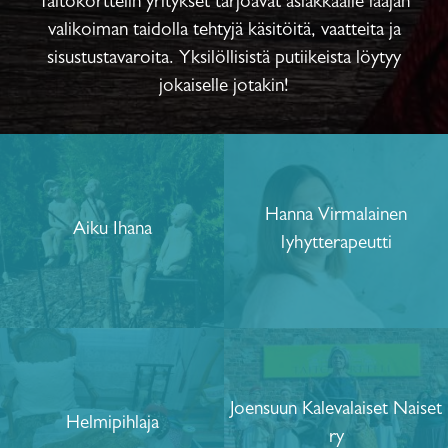
Taitokorttelin yritykset tarjoavat asiakkaalle laajan
valikoiman taidolla tehtyjä käsitöitä, vaatteita ja
sisustustavaroita. Yksilöllisistä putiikeista löytyy
jokaiselle jotakin!
Hanna Virmalainen
Aiku Ihana
lyhytterapeutti
Joensuun Kalevalaiset Naiset
Helmipihlaja
ry