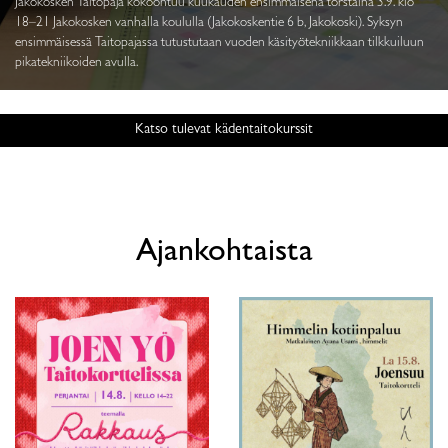
Jakokosken Taitopaja kokoontuu kuukauden ensimmäisenä torstaina 3.9. klo
18–21 Jakokosken vanhalla koululla (Jakokoskentie 6 b, Jakokoski). Syksyn
ensimmäisessä Taitopajassa tutustutaan vuoden käsityötekniikkaan tilkkuiluun
pikatekniikoiden avulla.
Katso tulevat kädentaitokurssit
Ajankohtaista