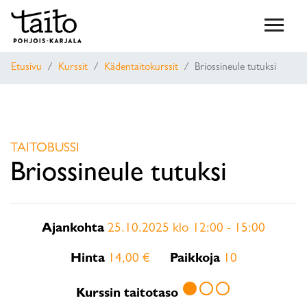
Etusivu
Kurssit
Kädentaitokurssit
Briossineule tutuksi
TAITOBUSSI
Briossineule tutuksi
Ajankohta
25.10.2025 klo 12:00 - 15:00
Hinta
14,00 €
Paikkoja
10
circle
radio_button_unchecked
radio_button_unchecked
Kurssin taitotaso