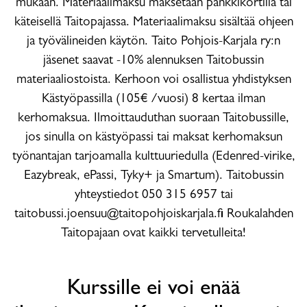
mukaan. Materiaalimaksu maksetaan pankkikortilla tai
käteisellä Taitopajassa. Materiaalimaksu sisältää ohjeen
ja työvälineiden käytön. Taito Pohjois-Karjala ry:n
jäsenet saavat -10% alennuksen Taitobussin
materiaaliostoista. Kerhoon voi osallistua yhdistyksen
Kästyöpassilla (105€ /vuosi) 8 kertaa ilman
kerhomaksua. Ilmoittauduthan suoraan Taitobussille,
jos sinulla on kästyöpassi tai maksat kerhomaksun
työnantajan tarjoamalla kulttuuriedulla (Edenred-virike,
Eazybreak, ePassi, Tyky+ ja Smartum). Taitobussin
yhteystiedot 050 315 6957 tai
taitobussi.joensuu@taitopohjoiskarjala.fi Roukalahden
Taitopajaan ovat kaikki tervetulleita!
Kurssille ei voi enää