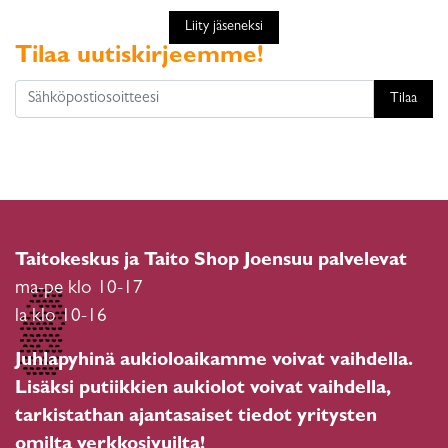
Liity jäseneksi
Tilaa uutiskirjeemme!
Tilaa
Taitokeskus ja Taito Shop Joensuu palvelevat
ma-pe klo 10-17
la klo 10-16
Juhlapyhinä aukioloaikamme voivat vaihdella.
Lisäksi putiikkien aukiolot voivat vaihdella,
tarkistathan ajantasaiset tiedot yritysten
omilta verkkosivuilta!