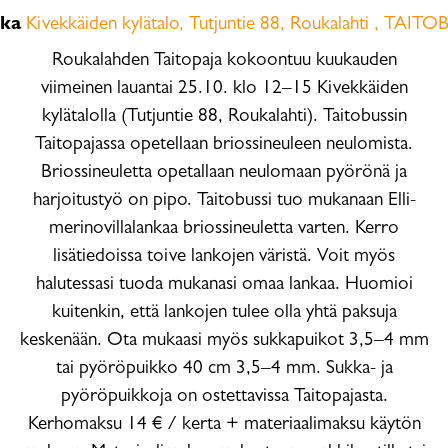
kka
Kivekkäiden kylätalo, Tutjuntie 88, Roukalahti , TAITO
Roukalahden Taitopaja kokoontuu kuukauden
viimeinen lauantai 25.10. klo 12–15 Kivekkäiden
kylätalolla (Tutjuntie 88, Roukalahti). Taitobussin
Taitopajassa opetellaan briossineuleen neulomista.
Briossineuletta opetallaan neulomaan pyörönä ja
harjoitustyö on pipo. Taitobussi tuo mukanaan Elli-
merinovillalankaa briossineuletta varten. Kerro
lisätiedoissa toive lankojen väristä. Voit myös
halutessasi tuoda mukanasi omaa lankaa. Huomioi
kuitenkin, että lankojen tulee olla yhtä paksuja
keskenään. Ota mukaasi myös sukkapuikot 3,5–4 mm
tai pyöröpuikko 40 cm 3,5–4 mm. Sukka- ja
pyöröpuikkoja on ostettavissa Taitopajasta.
Kerhomaksu 14 € / kerta + materiaalimaksu käytön