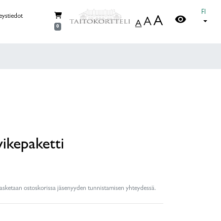
FI
visibility
eystiedot
A
A
A
0
ikepaketti
lasketaan ostoskorissa jäsenyyden tunnistamisen yhteydessä.