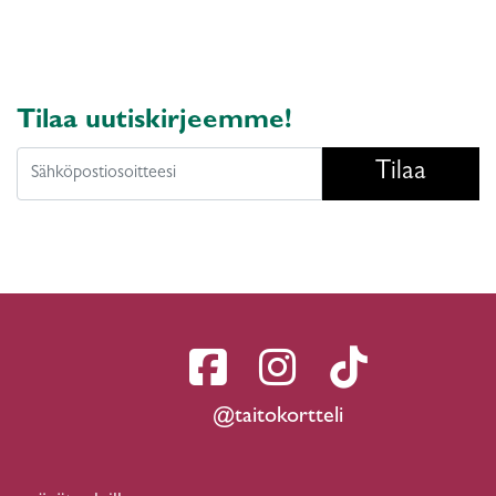
Tilaa uutiskirjeemme!
Tilaa
@taitokortteli