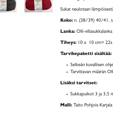
Sukat neulotaan lämpöisestä 
Koko:
n. (38/39) 40/41, su
Lanka:
Olli-villasukkalank
Tiheys:
10 x 10 cm= 22s j
Tarvikepaketti sisältää:
Selkeän kuvallisen ohj
Tarvittavan määrän Oll
Lisäksi tarvitset:
Sukkapuikot 3 ja 3,5
Malli:
Taito Pohjois-Karjala