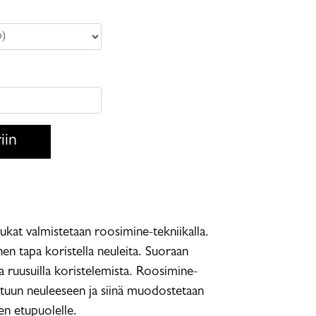
iin
ukat valmistetaan roosimine-tekniikalla.
en tapa koristella neuleita. Suoraan
 ruusuilla koristelemista. Roosimine-
ettuun neuleeseen ja siinä muodostetaan
en etupuolelle.