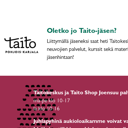
Oletko jo Taito-jäsen?
Liittymällä jäseneksi saat heti Taitoke
neuvojien palvelut, kurssit sekä materi
jäsenhintaan!
Taitokeskus ja Taito Shop Joensuu pal
ma-pe klo 10-17
la klo 10-16
Juhlapyhinä aukioloaikamme voivat va