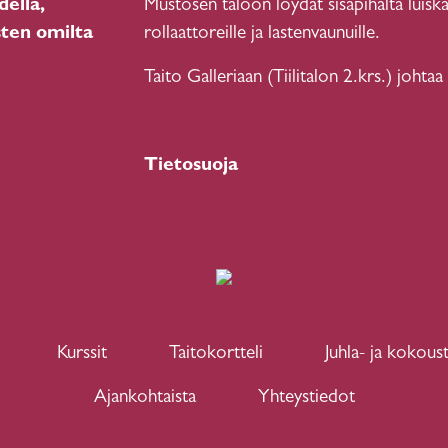
della,
Mustosen taloon löydät sisäpihalta luiska
sten omilta
rollaattoreille ja lastenvaunuille.
Taito Galleriaan (Tiilitalon 2.krs.) johtaa
Tietosuoja
Kurssit
Taitokortteli
Juhla- ja kokoust
Ajankohtaista
Yhteystiedot