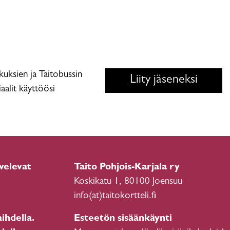
skuksien ja Taitobussin
Liity jäseneksi
aalit käyttöösi
velevat
Taito Pohjois-Karjala ry
Koskikatu 1, 80100 Joensuu
info(at)taitokortteli.fi
ihdella.
Esteetön sisäänkäynti