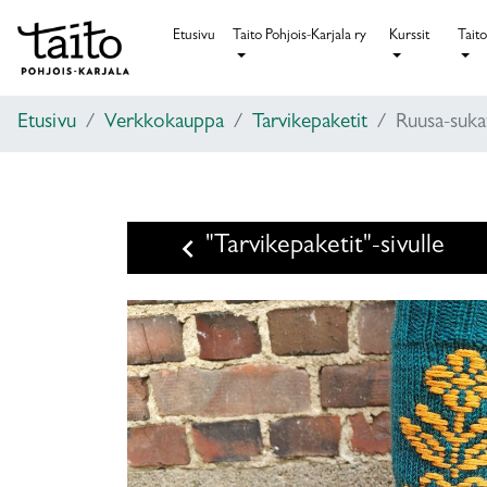
Etusivu
Taito Pohjois-Karjala ry
Kurssit
Taito
Etusivu
Verkkokauppa
Tarvikepaketit
Ruusa-sukat
keyboard_arrow_left
"Tarvikepaketit"-sivulle