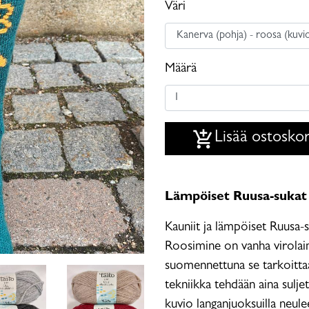
Väri
Määrä
add_shopping_cart
Lisää ostoskor
Lämpöiset Ruusa-sukat
Kauniit ja lämpöiset Ruusa-s
Roosimine on vanha virolain
suomennettuna se tarkoittaa
tekniikka tehdään aina sulj
kuvio langanjuoksuilla neule