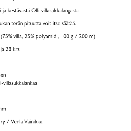
ja kestävästä Olli-villasukkalangasta.
kan terän pituutta voit itse säätää.
a (75% villa, 25% polyamidi, 100 g / 200 m)
a 28 krs
een
i-villasukkalankaa
 mm
 ry / Venla Vainikka