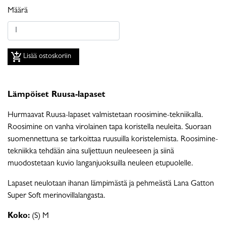
Määrä
add_shopping_cart
Lisää ostoskoriin
Lämpöiset Ruusa-lapaset
Hurmaavat Ruusa-lapaset valmistetaan roosimine-tekniikalla.
Roosimine on vanha virolainen tapa koristella neuleita. Suoraan
suomennettuna se tarkoittaa ruusuilla koristelemista. Roosimine-
tekniikka tehdään aina suljettuun neuleeseen ja siinä
muodostetaan kuvio langanjuoksuilla neuleen etupuolelle.
Lapaset neulotaan ihanan lämpimästä ja pehmeästä Lana Gatton
Super Soft merinovillalangasta.
Koko:
(S) M