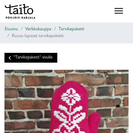
Etusivu
Verkkokauppa
Tarvikepaketit
Ruusa-lapaset tarvikepaketti
keyboard_arrow_left
"Tarvikepaketit"-sivulle