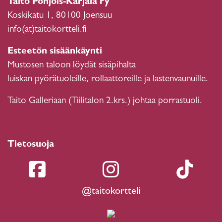
Taito Pohjois-Karjala ry
Koskikatu 1, 80100 Joensuu
info(at)taitokortteli.fi
Esteetön sisäänkäynti
Mustosen taloon löydät sisäpihalta
luiskan pyörätuoleille, rollaattoreille ja lastenvaunuille.
Taito Galleriaan (Tiilitalon 2.krs.) johtaa porrastuoli.
Tietosuoja
@taitokortteli