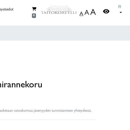
FI
visibility
eystiedot
A
A
A
0
mirannekoru
lasketaan ostoskorissa jäsenyyden tunnistamisen yhteydessä.