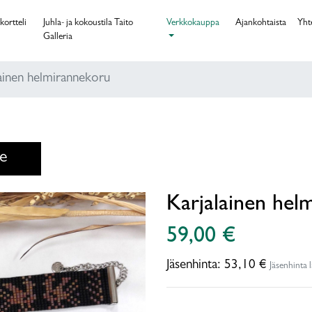
kortteli
Juhla- ja kokoustila Taito
Verkkokauppa
Ajankohtaista
Yht
Galleria
lainen helmirannekoru
le
Karjalainen hel
59,00 €
Jäsenhinta:
53,10 €
Jäsenhinta 