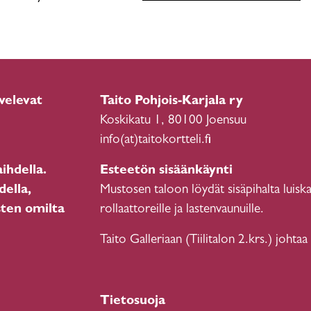
velevat
Taito Pohjois-Karjala ry
Koskikatu 1, 80100 Joensuu
info(at)taitokortteli.fi
ihdella.
Esteetön sisäänkäynti
della,
Mustosen taloon löydät sisäpihalta luiska
sten omilta
rollaattoreille ja lastenvaunuille.
Taito Galleriaan (Tiilitalon 2.krs.) johtaa
Tietosuoja