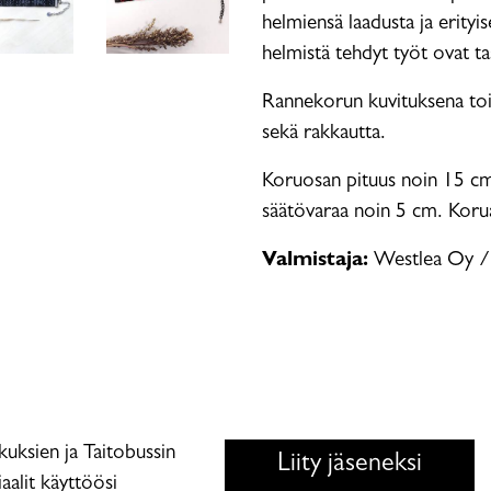
helmiensä laadusta ja erityi
helmistä tehdyt työt ovat tas
Rannekorun kuvituksena toi
sekä rakkautta.
Koruosan pituus noin 15 cm
säätövaraa noin 5 cm. Koru
Valmistaja:
Westlea Oy /
skuksien ja Taitobussin
Liity jäseneksi
aalit käyttöösi