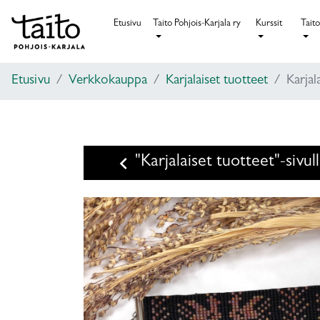
Etusivu
Taito Pohjois-Karjala ry
Kurssit
Taito
Etusivu
Verkkokauppa
Karjalaiset tuotteet
Karja
keyboard_arrow_left
"Karjalaiset tuotteet"-sivul