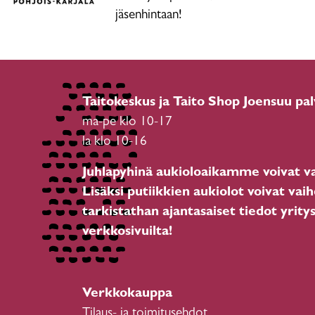
jäsenhintaan!
Taitokeskus ja Taito Shop Joensuu pal
ma-pe klo 10-17
la klo 10-16
Juhlapyhinä aukioloaikamme voivat va
Lisäksi putiikkien aukiolot voivat vaih
tarkistathan ajantasaiset tiedot yrity
verkkosivuilta!
Verkkokauppa
Tilaus- ja toimitusehdot