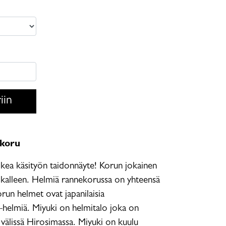
iin
ekoru
ea käsityön taidonnäyte! Korun jokainen
ikalleen. Helmiä rannekorussa on yhteensä
run helmet ovat japanilaisia
-
helmiä. Miyuki on helmitalo joka on
välissä Hirosimassa. Miyuki on kuulu