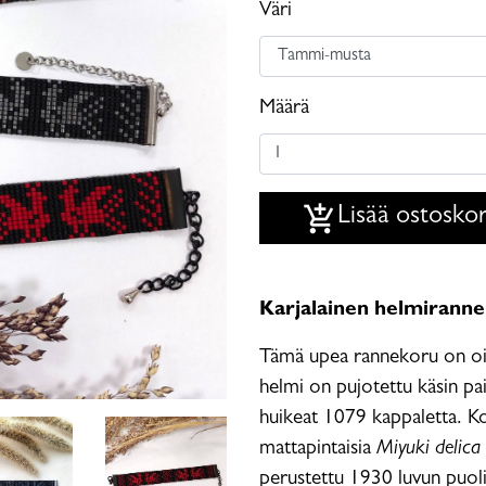
Väri
Määrä
add_shopping_cart
Lisää ostoskor
Karjalainen helmirann
Tämä upea rannekoru on oik
helmi on pujotettu käsin pa
huikeat 1079 kappaletta. Ko
mattapintaisia
Miyuki delica 
perustettu 1930 luvun puoli