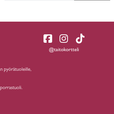
@taitokortteli
n pyörätuoleille,
 porrastuoli.