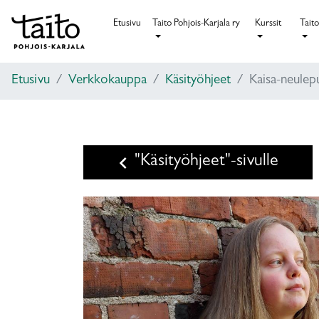
Etusivu
Taito Pohjois-Karjala ry
Kurssit
Taito
Etusivu
Verkkokauppa
Käsityöhjeet
Kaisa-neulep
keyboard_arrow_left
"Käsityöhjeet"-sivulle