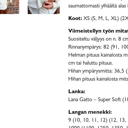
saumattomasti ylhäältä alas 
Koot:
XS (S, M, L, XL) (2
Viimeistellyn työn mita
Suositeltu väljyys on n. 8 c
Rinnanympärys: 82 (91, 10
Helman pituus kainalosta mi
cm tai haluttu pituus.
Hihan ympärysmitta: 36,5 (
Hihan pituus kainalosta mit
Lanka:
Lana Gatto – Super Soft (1
Langan menekki:
9 (10, 10, 11, 12) (12, 13, 