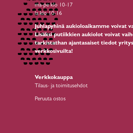
ma-pe klo 10-17
la klo 10-16
Juhlapyhinä aukioloaikamme voivat va
Lisäksi putiikkien aukiolot voivat vaih
tarkistathan ajantasaiset tiedot yrity
verkkosivuilta!
Verkkokauppa
Tilaus- ja toimitusehdot
Peruuta ostos