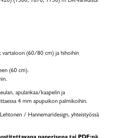
420) (1500, 1670, 1750) m DK-vahvuista
vartaloon (60/80 cm) ja hihoihin
een (60 cm).
in.
neulan, apulankaa/kaapelin ja
ittaessa 4 mm apupuikon palmikoihin.
ehtonen / Hannemaridesign, yhteistyössä
 postitettavana paperisena tai PDF:nä.