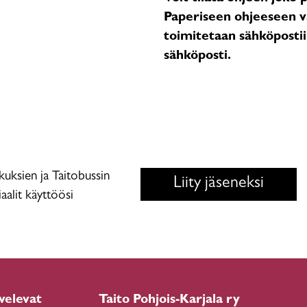
Paperiseen ohjeeseen va
toimitetaan sähköpostiin
sähköposti.
skuksien ja Taitobussin
Liity jäseneksi
aalit käyttöösi
velevat
Taito Pohjois-Karjala ry