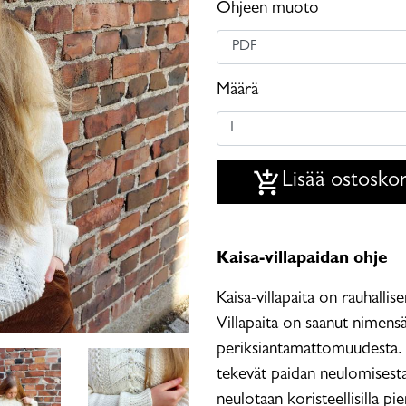
Ohjeen muoto
Määrä
add_shopping_cart
Lisää ostoskor
Kaisa-villapaidan ohje
Kaisa-villapaita on rauhallis
Villapaita on saanut nimensä
periksiantamattomuudesta. 
tekevät paidan neulomisesta 
neulotaan koristeellisilla pien