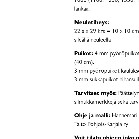
1000 (1100, 1250, 1350, 1
lankaa.
Neuletiheys:
22 s x 29 krs = 10 x 10 cm
sileällä neuleella
Puikot:
4 mm pyöröpuikot 
(40 cm).
3 mm pyöröpuikot kauluks
3 mm sukkapuikot hihansuih
Tarvitset myös:
Päättely
silmukkamerkkejä sekä tarv
Ohje ja malli:
Hannemari L
Taito Pohjois-Karjala ry
Voit tilata ohjeen joko