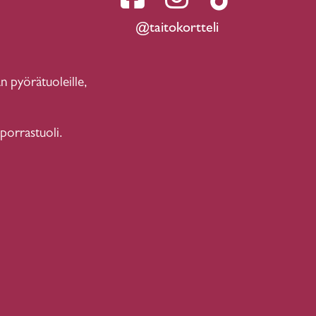
@taitokortteli
n pyörätuoleille,
 porrastuoli.