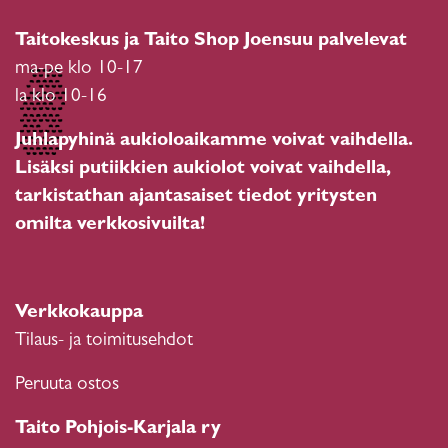
Taitokeskus ja Taito Shop Joensuu palvelevat
ma-pe klo 10-17
la klo 10-16
Juhlapyhinä aukioloaikamme voivat vaihdella.
Lisäksi putiikkien aukiolot voivat vaihdella,
tarkistathan ajantasaiset tiedot yritysten
omilta verkkosivuilta!
Verkkokauppa
Tilaus- ja toimitusehdot
Peruuta ostos
Taito Pohjois-Karjala ry