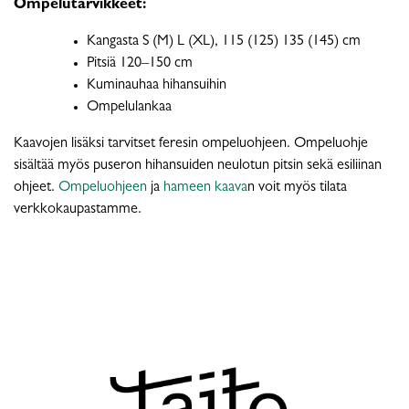
Ompelutarvikkeet:
Kangasta S (M) L (XL), 115 (125) 135 (145) cm
Pitsiä 120–150 cm
Kuminauhaa hihansuihin
Ompelulankaa
Kaavojen lisäksi tarvitset feresin ompeluohjeen. Ompeluohje
sisältää myös puseron hihansuiden neulotun pitsin sekä esiliinan
ohjeet.
Ompeluohjeen
ja
hameen kaava
n voit myös tilata
verkkokaupastamme.