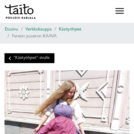
Etusivu
Verkkokauppa
Käsityöhjeet
Feresin puseron KAAVA
keyboard_arrow_left
"Käsityöhjeet"-sivulle