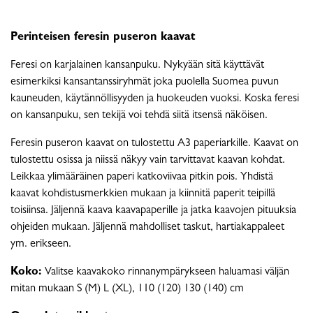
Perinteisen feresin puseron kaavat
Feresi on karjalainen kansanpuku. Nykyään sitä käyttävät
esimerkiksi kansantanssiryhmät joka puolella Suomea puvun
kauneuden, käytännöllisyyden ja huokeuden vuoksi. Koska feresi
on kansanpuku, sen tekijä voi tehdä siitä itsensä näköisen.
Feresin puseron kaavat on tulostettu A3 paperiarkille. Kaavat on
tulostettu osissa ja niissä näkyy vain tarvittavat kaavan kohdat.
Leikkaa ylimääräinen paperi katkoviivaa pitkin pois. Yhdistä
kaavat kohdistusmerkkien mukaan ja kiinnitä paperit teipillä
toisiinsa. Jäljennä kaava kaavapaperille ja jatka kaavojen pituuksia
ohjeiden mukaan. Jäljennä mahdolliset taskut, hartiakappaleet
ym. erikseen.
Koko:
Valitse kaavakoko rinnanympärykseen haluamasi väljän
mitan mukaan S (M) L (XL), 110 (120) 130 (140) cm