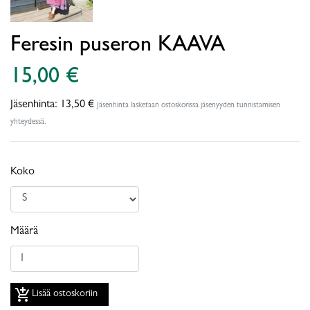
Feresin puseron KAAVA
15,00 €
Jäsenhinta:
13,50 €
Jäsenhinta lasketaan ostoskorissa jäsenyyden tunnistamisen
yhteydessä.
Koko
Määrä
add_shopping_cart
Lisää ostoskoriin