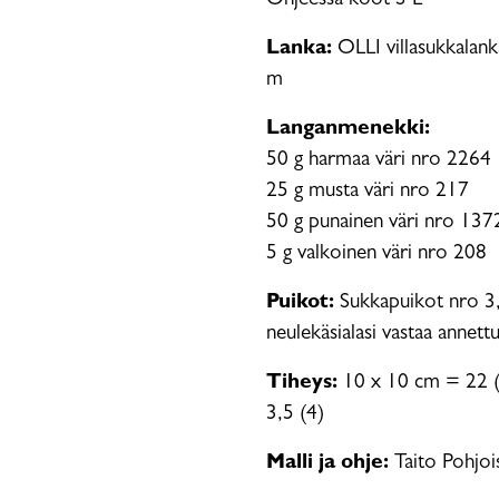
Ohjeessa koot S-L
Lanka:
OLLI villasukkalank
m
Langanmenekki:
50 g harmaa väri nro 2264
25 g musta väri nro 217
50 g punainen väri nro 137
5 g valkoinen väri nro 208
Puikot:
Sukkapuikot nro 3,5
neulekäsialasi vastaa annettu
Tiheys:
10 x 10 cm = 22 (20
3,5 (4)
Malli ja ohje:
Taito Pohjoi