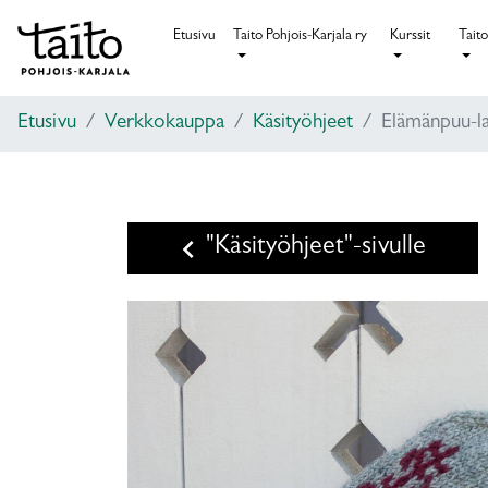
Etusivu
Taito Pohjois-Karjala ry
Kurssit
Taito
Etusivu
Verkkokauppa
Käsityöhjeet
Elämänpuu-la
keyboard_arrow_left
"Käsityöhjeet"-sivulle