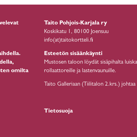
velevat
Taito Pohjois-Karjala ry
Koskikatu 1, 80100 Joensuu
info(at)taitokortteli.fi
ihdella.
Esteetön sisäänkäynti
della,
Mustosen taloon löydät sisäpihalta luiska
sten omilta
rollaattoreille ja lastenvaunuille.
Taito Galleriaan (Tiilitalon 2.krs.) johtaa
Tietosuoja