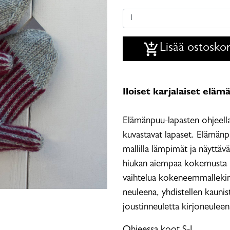
add_shopping_cart
Lisää ostoskor
Iloiset karjalaiset eläm
Elämänpuu-lapasten ohjeella 
kuvastavat lapaset. Elämänpu
mallilla lämpimät ja näyttäv
hiukan aiempaa kokemusta l
vaihtelua kokeneemmallekin 
neuleena, yhdistellen kaunis
joustinneuletta kirjoneulee