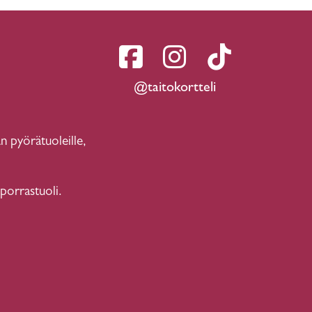
@taitokortteli
n pyörätuoleille,
 porrastuoli.