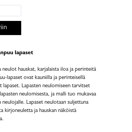
iin
änpuu lapaset
neulot hauskat, karjalaista iloa ja perinteitä
u-lapaset ovat kauniilla ja perinteisellä
ät lapaset. Lapasten neulomiseen tarvitset
apasten neulomisesta, ja malli tuo mukavaa
neulojalle. Lapaset neulotaan suljettuna
ta kirjoneuletta ja hauskan näköistä
na.