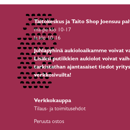
Taitokeskus ja Taito Shop Joensuu pal
ma-pe klo 10-17
la klo 10-16
Juhlapyhinä aukioloaikamme voivat va
Lisäksi putiikkien aukiolot voivat vaih
tarkistathan ajantasaiset tiedot yrity
verkkosivuilta!
Verkkokauppa
Tilaus- ja toimitusehdot
Peruuta ostos