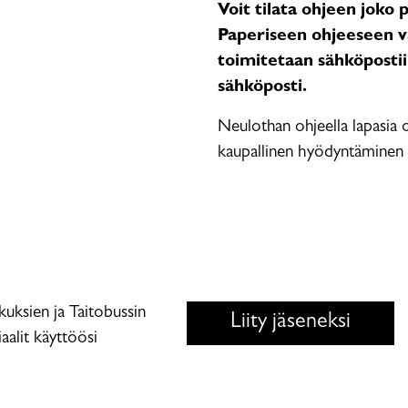
Voit tilata ohjeen joko
Paperiseen ohjeeseen va
toimitetaan sähköpostiin
sähköposti.
Neulothan ohjeella lapasia o
kaupallinen hyödyntäminen o
skuksien ja Taitobussin
Liity jäseneksi
aalit käyttöösi