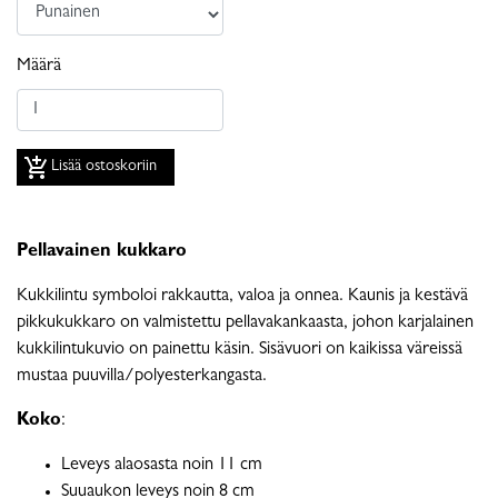
Määrä
add_shopping_cart
Lisää ostoskoriin
Pellavainen kukkaro
Kukkilintu symboloi rakkautta, valoa ja onnea. Kaunis ja kestävä
pikkukukkaro on valmistettu pellavakankaasta, johon karjalainen
kukkilintukuvio on painettu käsin. Sisävuori on kaikissa väreissä
mustaa puuvilla/polyesterkangasta.
Koko
:
Leveys alaosasta noin 11 cm
Suuaukon leveys noin 8 cm