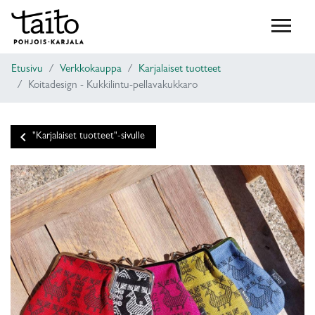
Etusivu
Verkkokauppa
Karjalaiset tuotteet
Koitadesign - Kukkilintu-pellavakukkaro
keyboard_arrow_left
"Karjalaiset tuotteet"-sivulle