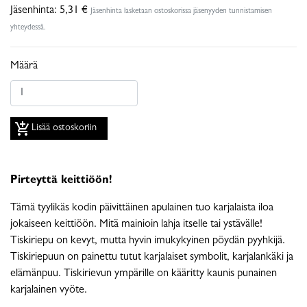
Jäsenhinta:
5,31 €
Jäsenhinta lasketaan ostoskorissa jäsenyyden tunnistamisen
yhteydessä.
Määrä
add_shopping_cart
Lisää ostoskoriin
Pirteyttä keittiöön!
Tämä tyylikäs kodin päivittäinen apulainen tuo karjalaista iloa
jokaiseen keittiöön. Mitä mainioin lahja itselle tai ystävälle!
Tiskiriepu on kevyt, mutta hyvin imukykyinen pöydän pyyhkijä.
Tiskiriepuun on painettu tutut karjalaiset symbolit, karjalankäki ja
elämänpuu. Tiskirievun ympärille on kääritty kaunis punainen
karjalainen vyöte.