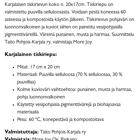
Karjalaisen tiskirievun koko n. 20x17cm. Tiskiriepu on
valmistettu puuvilla-selluloosasta. Voidaan pestä koneessa 60
asteessa ja kompostoida käytön jälkeen. Tiskirievun pohjaväri on
luonnonvalkoinen ja kuviot siihen on painettu vesipohjaisilla
pigmenttiväreillä. Väreinä punainen, musta ja harmaa. Suunnittelu
Taito Pohjois-Karjala ry, valmistaja More Joy.
Karjalainen tiskiriepu:
Mitat: 17 cm x 20 cm
Materiaali: Puuvilla-selluloosa (70 % selluloosaa, 30 %
puuvillaa)
Kolme kuvioväri-vaihtoehtoa: punainen, musta ja harmaa,
pohja luonnonvalkoinen
Käytetty vesipohjaisia pigmenttivärejä ja biohajoavaa
materiaalia
Pesu: 60 °C, konepestävä ja kompostoitava
Valmistuttaja:
Taito Pohjois-Karjala ry