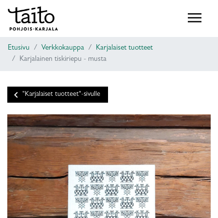
Etusivu
Verkkokauppa
Karjalaiset tuotteet
Karjalainen tiskiriepu - musta
keyboard_arrow_left
"Karjalaiset tuotteet"-sivulle