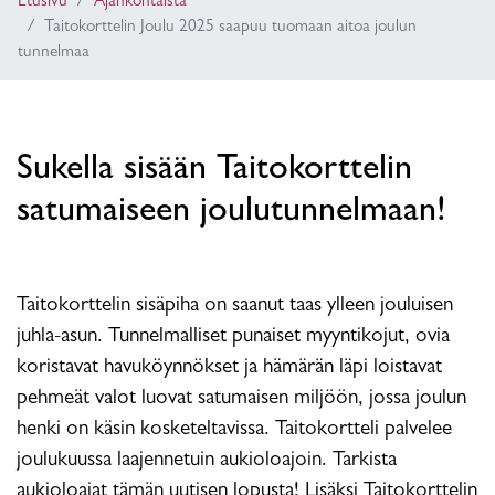
Etusivu
Ajankohtaista
Taitokorttelin Joulu 2025 saapuu tuomaan aitoa joulun
tunnelmaa
Sukella sisään Taitokorttelin
satumaiseen joulutunnelmaan!
Taitokorttelin sisäpiha on saanut taas ylleen jouluisen
juhla-asun. Tunnelmalliset punaiset myyntikojut, ovia
koristavat havuköynnökset ja hämärän läpi loistavat
pehmeät valot luovat satumaisen miljöön, jossa joulun
henki on käsin kosketeltavissa. Taitokortteli palvelee
joulukuussa laajennetuin aukioloajoin. Tarkista
aukioloajat tämän uutisen lopusta! Lisäksi Taitokorttelin