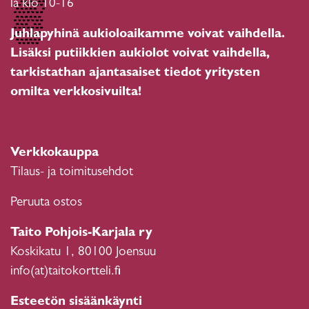
la klo 10-16
Juhlapyhinä aukioloaikamme voivat vaihdella.
Lisäksi putiikkien aukiolot voivat vaihdella,
tarkistathan ajantasaiset tiedot yritysten
omilta verkkosivuilta!
Verkkokauppa
Tilaus- ja toimitusehdot
Peruuta ostos
Taito Pohjois-Karjala ry
Koskikatu 1, 80100 Joensuu
info(at)taitokortteli.fi
Esteetön sisäänkäynti