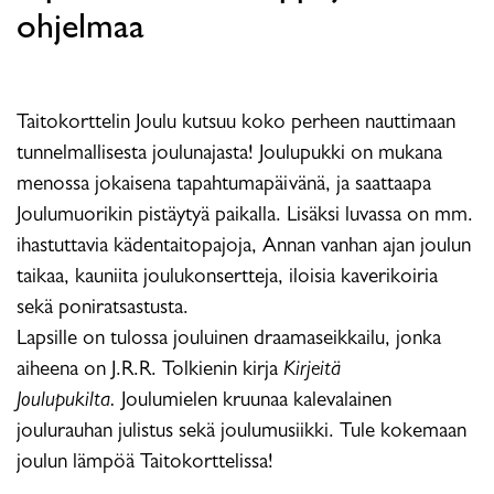
ohjelmaa
Taitokorttelin Joulu kutsuu koko perheen nauttimaan
tunnelmallisesta joulunajasta! Joulupukki on mukana
menossa jokaisena tapahtumapäivänä, ja saattaapa
Joulumuorikin pistäytyä paikalla. Lisäksi luvassa on mm.
ihastuttavia kädentaitopajoja, Annan vanhan ajan joulun
taikaa, kauniita joulukonsertteja, iloisia kaverikoiria
sekä poniratsastusta.
Lapsille on tulossa jouluinen draamaseikkailu, jonka
aiheena on J.R.R. Tolkienin kirja
Kirjeitä
Joulupukilta.
Joulumielen kruunaa kalevalainen
joulurauhan julistus sekä joulumusiikki. Tule kokemaan
joulun lämpöä Taitokorttelissa!