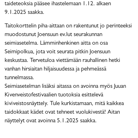
taideteoksia pääsee ihastelemaan 1.12. alkaen
9.1.2025 saakka.
Taitokorttelin piha-aittaan on rakentunut jo perinteeksi
muodostunut Joensuun ev.lut seurakunnan
seimiasetelma. Lämminhenkinen aitta on osa
Seimipolkua, jota voit seurata pitkin Joensuun
keskustaa. Tervetuloa viettämään rauhallinen hetki
vanhan hirsiaitan hiljaisuudessa ja pehmeässä
tunnelmassa.
Seimiasetelman lisäksi aitassa on avoinna myös Juuan
Kivenveistofestivaalien tuotoksia esittelevä
kiviveistosnäyttely. Tule kurkistamaan, mitä kaikkea
taidokkaat kädet ovat tehneet vuolukivestä! Aitan
näyttelyt ovat avoinna 5.1.2025 saakka.