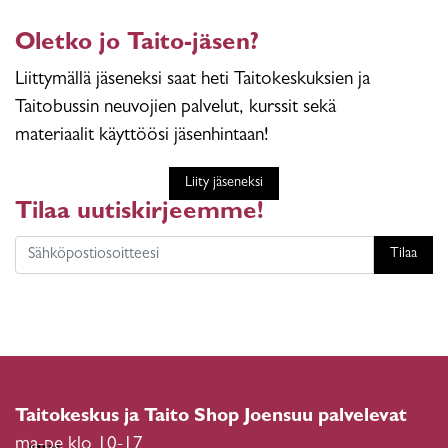
Oletko jo Taito-jäsen?
Liittymällä jäseneksi saat heti Taitokeskuksien ja
Taitobussin neuvojien palvelut, kurssit sekä
materiaalit käyttöösi jäsenhintaan!
Liity jäseneksi
Tilaa uutiskirjeemme!
Tilaa
Taitokeskus ja Taito Shop Joensuu palvelevat
ma-pe klo 10-17