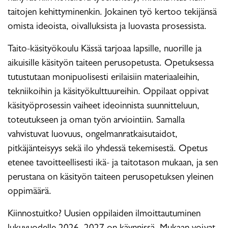
taitojen kehittyminenkin. Jokainen työ kertoo tekijänsä
omista ideoista, oivalluksista ja luovasta prosessista.
Taito-käsityökoulu Kässä tarjoaa lapsille, nuorille ja
aikuisille käsityön taiteen perusopetusta. Opetuksessa
tutustutaan monipuolisesti erilaisiin materiaaleihin,
tekniikoihin ja käsityökulttuureihin. Oppilaat oppivat
käsityöprosessin vaiheet ideoinnista suunnitteluun,
toteutukseen ja oman työn arviointiin. Samalla
vahvistuvat luovuus, ongelmanratkaisutaidot,
pitkäjänteisyys sekä ilo yhdessä tekemisestä. Opetus
etenee tavoitteellisesti ikä- ja taitotason mukaan, ja sen
perustana on käsityön taiteen perusopetuksen yleinen
oppimäärä.
Kiinnostuitko? Uusien oppilaiden ilmoittautuminen