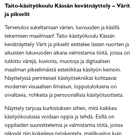
Taito-käsityökoulu Kässän kevätnäyttely – Värit
ja pikselit
Tervetuloa sukeltamaan värien, luovuuden ja käsillä
tekemisen maailmaan! Taito-käsityökoulu Kässän
kevätnäyttely Värit ja pikselit esittelee lasten nuorten ja
aikuisten lukuvuoden aikana valmistamia töitä, joissa on
tutkittu värejä, kuvioita, muotoja ja digitaalisen
maailman pikselimäistä estetiikkaa käsityön keinoin.
Näyttelyssä perinteiset käsityötekniikat kohtaavat
modernin visuaalisen ilmaisun, lopputuloksena on
oivaltavia, rohkeita ja persoonallisia käsityötuotteita.
Näyttely tarjoaa kurkistuksen siihen, mitä kaikkea
käsityökoulussa voidaan oppia ja tehdä. Esillä on
oppilaiden suunnittelemia ja valmistamia töitä, joissa
näkyvät niin kokeileva työskentely, mielikuvitus kuin