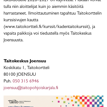
lukuvuodelle 2026–2027 on käynnissä. Mukaan voivat
tulla niin aloittelijat kuin jo aiemmin käsitöitä
harrastaneet. Ilmoittautuminen tapahtuu Taitokorttelin
kurssisivujen kautta
(www.taitokortteli.fi/kurssit/kadentaitokurssit), ja
vapaita paikkoja voi tiedustella myös Taitokeskus
Joensuusta.
Taitokeskus Joensuu
Koskikatu 1, Taitokortteli
80100 JOENSUU
Puh.
050 315 6946
joensuu@taitopohjoiskarjala.fi