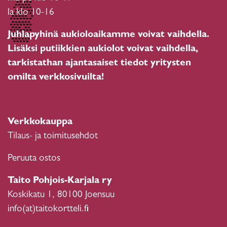
la klo 10-16
Juhlapyhinä aukioloaikamme voivat vaihdella.
Lisäksi putiikkien aukiolot voivat vaihdella,
tarkistathan ajantasaiset tiedot yritysten
omilta verkkosivuilta!
Verkkokauppa
Tilaus- ja toimitusehdot
Peruuta ostos
Taito Pohjois-Karjala ry
Koskikatu 1, 80100 Joensuu
info(at)taitokortteli.fi