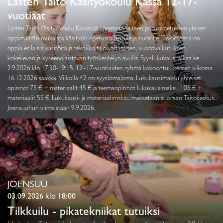
Lasten Taito Käsityökoulu Kässä 12-17-
vuotiaat
Lasten Taito Käsityökoulu Kässässä annetaan taiteen perusopetuksen yleisen
oppimäärän mukaista käsityön opetusta lapsille ja nuorille. Tavoitteena on
oppia erilaisia käsitöitä ja tekniikoita oivaltamisen, vuorovaikutuksen,
kokeilevan ja kyseenalaistavan työskentelyn avulla. Syyslukukausi alkaa ke
2.9.2026 klo 17:30-19:15. 12–17-vuotiaiden ryhmä kokoontuu kerran viikossa
16.12.2026 saakka. Viikolla 42 on syyslomaloma. Lukukausimaksu yhteiset
opinnot 75 € + materiaalit 45 € ja teemaopinnot lukukausimaksu 105 € +
materiaalit 55 €. Lukukausi- ja materiaalimaksu maksetaan suoraan Taitokeskus
Joensuuhun viimeistään 9.9.2026.
JOENSUU
03.09.2026 klo 18:00
Tilkkuilu - pikatekniikat tutuiksi