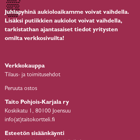
Juhlapyhinä aukioloaikamme voivat vaihdella.
Lisäksi putiikkien aukiolot voivat vaihdella,
tarkistathan ajantasaiset tiedot yritysten
omilta verkkosivuilta!
Verkkokauppa
Tilaus- ja toimitusehdot
Peruuta ostos
Taito Pohjois-Karjala ry
Koskikatu 1, 80100 Joensuu
info(at)taitokortteli.fi
Esteetön sisäänkäynti