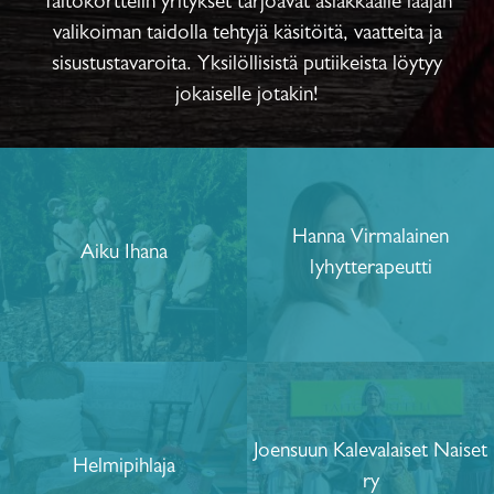
Taitokorttelin yritykset tarjoavat asiakkaalle laajan
valikoiman taidolla tehtyjä käsitöitä, vaatteita ja
sisustustavaroita. Yksilöllisistä putiikeista löytyy
jokaiselle jotakin!
Hanna Virmalainen
Aiku Ihana
lyhytterapeutti
Joensuun Kalevalaiset Naiset
Helmipihlaja
ry