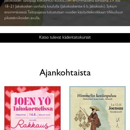
Jakokosken Taitopaja kokoontuu kuukauden ensimmäisenä torstaina 3.9. klo
18–21 Jakokosken vanhalla koululla (Jakokoskentie 6 b, Jakokoski). Syksyn
ensimmäisessä Taitopajassa tutustutaan vuoden käsityötekniikkaan tilkkuiluun
pikatekniikoiden avulla.
Katso tulevat kädentaitokurssit
Ajankohtaista