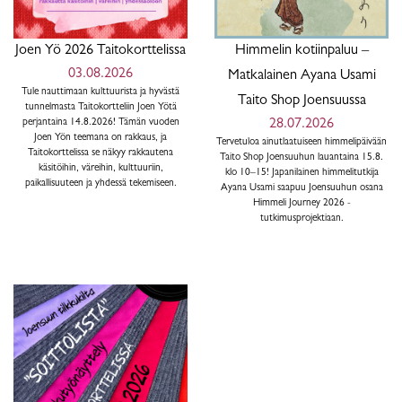
Joen Yö 2026 Taitokorttelissa
Himmelin kotiinpaluu –
03.08.2026
Matkalainen Ayana Usami
Tule nauttimaan kulttuurista ja hyvästä
Taito Shop Joensuussa
tunnelmasta Taitokortteliin Joen Yötä
perjantaina 14.8.2026! Tämän vuoden
28.07.2026
Joen Yön teemana on rakkaus, ja
Tervetuloa ainutlaatuiseen himmelipäivään
Taitokorttelissa se näkyy rakkautena
Taito Shop Joensuuhun lauantaina 15.8.
käsitöihin, väreihin, kulttuuriin,
klo 10–15! Japanilainen himmelitutkija
paikallisuuteen ja yhdessä tekemiseen.
Ayana Usami saapuu Joensuuhun osana
Himmeli Journey 2026 -
tutkimusprojektiaan.