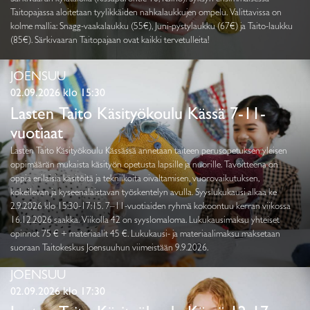
Taitopajassa aloitetaan tyylikkäiden nahkalaukkujen ompelu. Valittavissa on
kolme mallia: Snagg-vaakalaukku (55€), Juni-pystylaukku (67€) ja Taito-laukku
(85€). Särkivaaran Taitopajaan ovat kaikki tervetulleita!
JOENSUU
02.09.2026 klo 15:30
Lasten Taito Käsityökoulu Kässä 7-11-
vuotiaat
Lasten Taito Käsityökoulu Kässässä annetaan taiteen perusopetuksen yleisen
oppimäärän mukaista käsityön opetusta lapsille ja nuorille. Tavoitteena on
oppia erilaisia käsitöitä ja tekniikoita oivaltamisen, vuorovaikutuksen,
kokeilevan ja kyseenalaistavan työskentelyn avulla. Syyslukukausi alkaa ke
2.9.2026 klo 15:30-17:15. 7–11-vuotiaiden ryhmä kokoontuu kerran viikossa
16.12.2026 saakka. Viikolla 42 on syyslomaloma. Lukukausimaksu yhteiset
opinnot 75 € + materiaalit 45 €. Lukukausi- ja materiaalimaksu maksetaan
suoraan Taitokeskus Joensuuhun viimeistään 9.9.2026.
JOENSUU
02.09.2026 klo 17:30