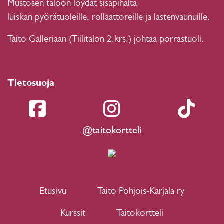
Mustosen taloon löydät sisäpihalta
luiskan pyörätuoleille, rollaattoreille ja lastenvaunuille.
Taito Galleriaan (Tiilitalon 2.krs.) johtaa porrastuoli.
Tietosuoja
@taitokortteli
Etusivu
Taito Pohjois-Karjala ry
Kurssit
Taitokortteli