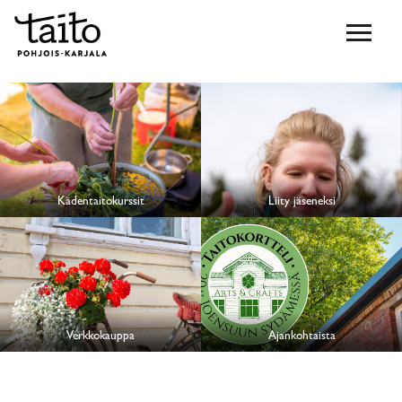
Kädentaitokurssit
Liity jäseneksi
Verkkokauppa
Ajankohtaista