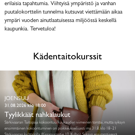
erilaisia tapahtumia. Viihtyisä ympäristö ja vanhan
puutalokorttelin tunnelma kutsuvat viettämään aikaa
ympäri vuoden ainutlaatuisessa miljöössä keskellä
kaupunkia. Tervetuloa!
Kädentaitokurssit
JOENSUU
31.08.2026 klo 18:00
Tyylikkäät nahkalaukut
Särkivaaran Taitopaja kokoontuu kuukauden viimeinen torstai, mutta syksyn
ensimmäinen kokoontuminen on poikkeuksellisesti ma 31.8. klo 18–21
Särkivaaran kylätalolla (Kissapurontie 10, Kulho). Syksyn ensimmäisessä