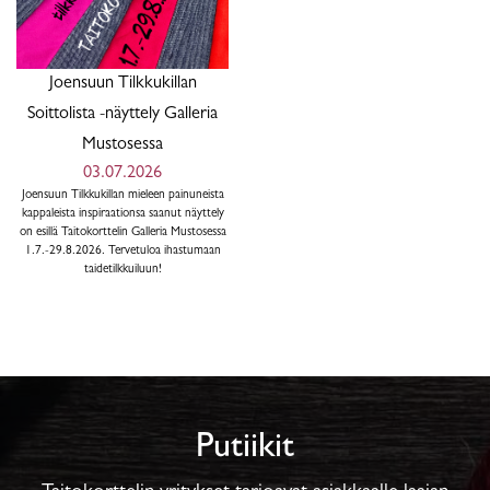
Joensuun Tilkkukillan
Soittolista -näyttely Galleria
Mustosessa
03.07.2026
Joensuun Tilkkukillan mieleen painuneista
kappaleista inspiraationsa saanut näyttely
on esillä Taitokorttelin Galleria Mustosessa
1.7.-29.8.2026. Tervetuloa ihastumaan
taidetilkkuiluun!
Putiikit